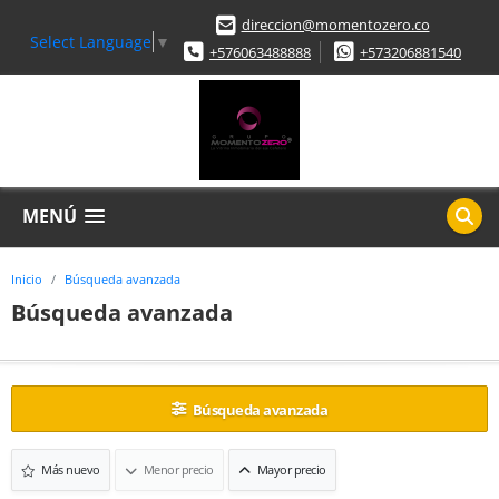
direccion@momentozero.co
Select Language
▼
+576063488888
+573206881540
MENÚ
Inicio
Búsqueda avanzada
Búsqueda avanzada
Búsqueda avanzada
Más nuevo
Menor precio
Mayor precio