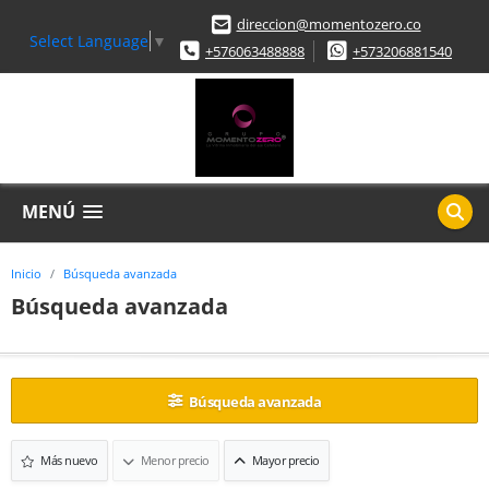
direccion@momentozero.co
Select Language
▼
+576063488888
+573206881540
MENÚ
Inicio
Búsqueda avanzada
Búsqueda avanzada
Búsqueda avanzada
Más nuevo
Menor precio
Mayor precio