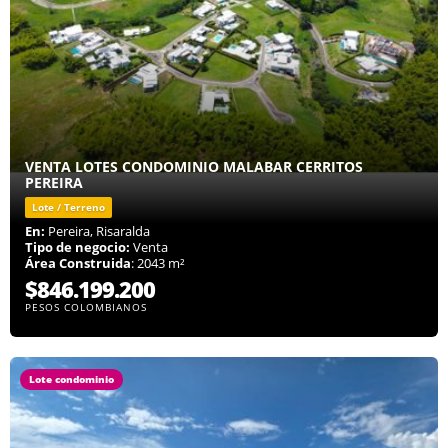
VENTA LOTES CONDOMINIO MALABAR CERRITOS
PEREIRA
Lote / Terreno
En:
Pereira, Risaralda
Tipo de negocio:
Venta
Área Construida
: 2043 m²
$846.199.200
PESOS COLOMBIANOS
Lote condominio