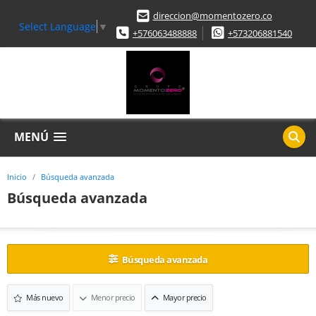
direccion@momentozero.co
Select Language
▼
+576063488888
+573206881540
MENÚ
Inicio
Búsqueda avanzada
Búsqueda avanzada
Búsqueda avanzada
Más nuevo
Menor precio
Mayor precio