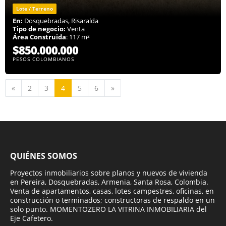
Lote / Terreno
En:
Dosquebradas, Risaralda
Tipo de negocio:
Venta
Área Construida
: 117 m²
$850.000.000
PESOS COLOMBIANOS
Anterior
Siguiente
«
2
3
4
5
6
»
QUIÉNES SOMOS
Proyectos inmobiliarios sobre planos y nuevos de vivienda
en Pereira, Dosquebradas, Armenia, Santa Rosa, Colombia.
Venta de apartamentos, casas, lotes campestres, oficinas, en
construcción o terminados; constructoras de respaldo en un
solo punto. MOMENTOZERO LA VITRINA INMOBILIARIA del
Eje Cafetero.