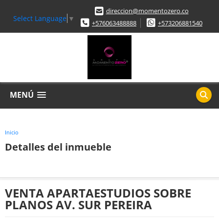
direccion@momentozero.co
Select Language
▼
+576063488888
+573206881540
MENÚ
Inicio
Detalles del inmueble
VENTA APARTAESTUDIOS SOBRE
PLANOS AV. SUR PEREIRA