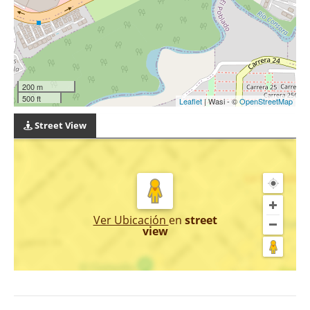
200 m
500 ft
Leaflet
| Wasi - ©
OpenStreetMap
Street View
Ver Ubicación
en
street
view