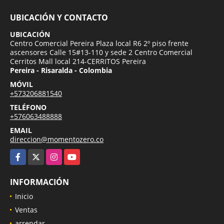
UBICACIÓN Y CONTACTO
UBICACIÓN
Centro Comercial Pereira Plaza local R6 2º piso frente
ascensores Calle 15#13-110 y sede 2 Centro Comercial
Cerritos Mall local 214-CERRITOS Pereira
Pereira - Risaralda - Colombia
MÓVIL
+573206881540
TELÉFONO
+576063488888
EMAIL
direccion@momentozero.co
Facebook
X
Instagram
YouTube
INFORMACIÓN
Inicio
Ventas
arrendar