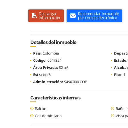
Descargar
Recomendar inmueble
información
por correo electrónico
Detalles del inmueble
País:
Colombia
Depart
Código:
6547324
Estado:
Área Privada:
82 m²
Alcobas
Estrato:
6
Piso:
1
Administración:
$490.000 COP
Características internas
Balcón
Baño en
Gas domiciliario
Vista 