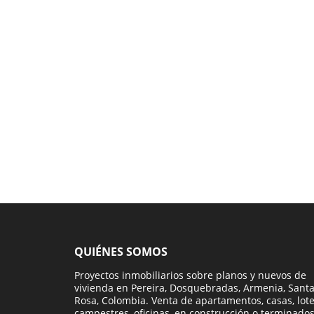
QUIÉNES SOMOS
Proyectos inmobiliarios sobre planos y nuevos de
vivienda en Pereira, Dosquebradas, Armenia, Sant
Rosa, Colombia. Venta de apartamentos, casas, lot
campestres, oficinas, en construcción o terminados