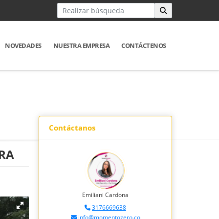
NOVEDADES
NUESTRA EMPRESA
CONTÁCTENOS
Contáctanos
IRA
Emiliani Cardona
3176669638
info@momentozero.co