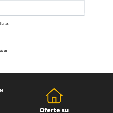
iarias
acidad
ÓN
Oferte su