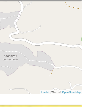
Leaflet
| Wasi - ©
OpenStreetMap