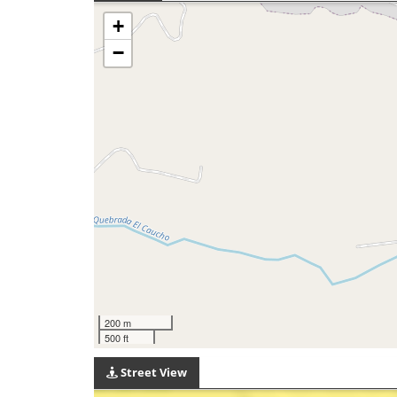
+
−
200 m
500 ft
Street View