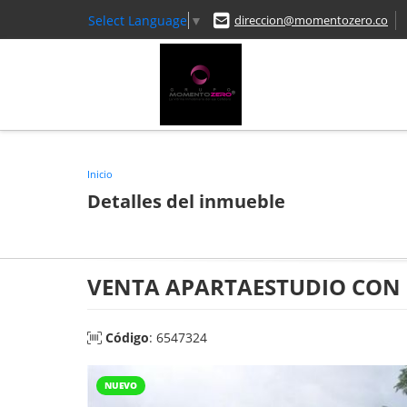
Select Language
▼
direccion@momentozero.co
Inicio
Detalles del inmueble
VENTA APARTAESTUDIO CON E
Código
: 6547324
NUEVO