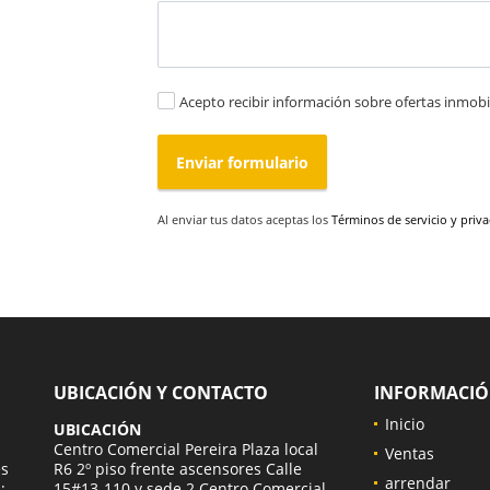
Acepto recibir información sobre ofertas inmobil
Enviar formulario
Al enviar tus datos aceptas los
Términos de servicio y priv
UBICACIÓN Y CONTACTO
INFORMACI
Inicio
UBICACIÓN
a
Centro Comercial Pereira Plaza local
Ventas
es
R6 2º piso frente ascensores Calle
arrendar
;
15#13-110 y sede 2 Centro Comercial