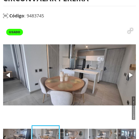
Código
: 9483745
USADO