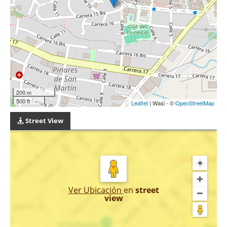
200 m
500 ft
Leaflet
| Wasi - ©
OpenStreetMap
Street View
Ver Ubicación
en
street
view