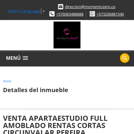
direccion@momentozero.co
Select Language
▼
+576063488888
+573206881540
MENÚ
Inicio
Detalles del inmueble
VENTA APARTAESTUDIO FULL
AMOBLADO RENTAS CORTAS
CIRCUNVALAR PEREIRA