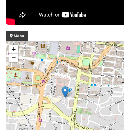
Mapa
+
−