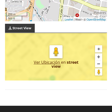
200 m
500 ft
Leaflet
| Wasi - ©
OpenStreetMap
Street View
Ver Ubicación
en
street
view