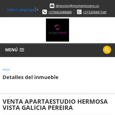
direccion@momentozero.co
Select Language
▼
+576063488888
+573206881540
MENÚ
Inicio
Detalles del inmueble
VENTA APARTAESTUDIO HERMOSA
VISTA GALICIA PEREIRA