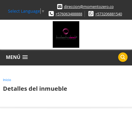
direccion@momentozero.co
Select Language
▼
+576063488888
+573206881540
MENÚ
Inicio
Detalles del inmueble