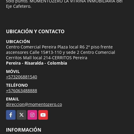
solo punto. MOMENTOZERO LA VITRINA INMOBILIARIA del
Eje Cafetero.
UBICACIÓN Y CONTACTO
UBICACIÓN
Centro Comercial Pereira Plaza local R6 2º piso frente
ascensores Calle 15#13-110 y sede 2 Centro Comercial
Cerritos Mall local 214-CERRITOS Pereira
Pereira - Risaralda - Colombia
MÓVIL
+573206881540
TELÉFONO
+576063488888
EMAIL
direccion@momentozero.co
Facebook
X
Instagram
YouTube
INFORMACIÓN