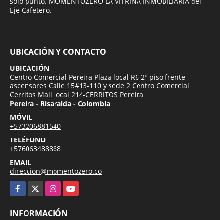
solo punto. MOMENTOZERO LA VITRINA INMOBILIARIA del
Eje Cafetero.
UBICACIÓN Y CONTACTO
UBICACIÓN
Centro Comercial Pereira Plaza local R6 2º piso frente
ascensores Calle 15#13-110 y sede 2 Centro Comercial
Cerritos Mall local 214-CERRITOS Pereira
Pereira - Risaralda - Colombia
MÓVIL
+573206881540
TELÉFONO
+576063488888
EMAIL
direccion@momentozero.co
Facebook
X
Instagram
YouTube
INFORMACIÓN