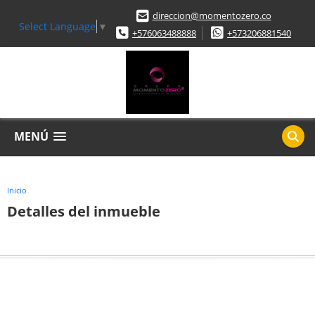
direccion@momentozero.co
Select Language
▼
+576063488888
+573206881540
MENÚ
Inicio
Detalles del inmueble