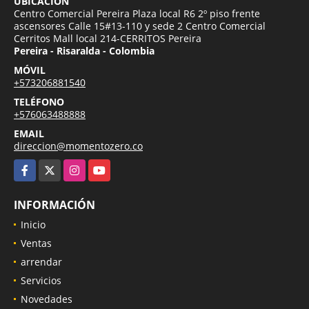
UBICACIÓN
Centro Comercial Pereira Plaza local R6 2º piso frente
ascensores Calle 15#13-110 y sede 2 Centro Comercial
Cerritos Mall local 214-CERRITOS Pereira
Pereira - Risaralda - Colombia
MÓVIL
+573206881540
TELÉFONO
+576063488888
EMAIL
direccion@momentozero.co
Facebook
X
Instagram
YouTube
INFORMACIÓN
Inicio
Ventas
arrendar
Servicios
Novedades