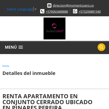
direccion@momentozero.co
Select Language
▼
+576063488888
+573206881540
MENÚ
Inicio
Detalles del inmueble
RENTA APARTAMENTO EN
CONJUNTO CERRADO UBICADO
EN PINARES PEREIRA