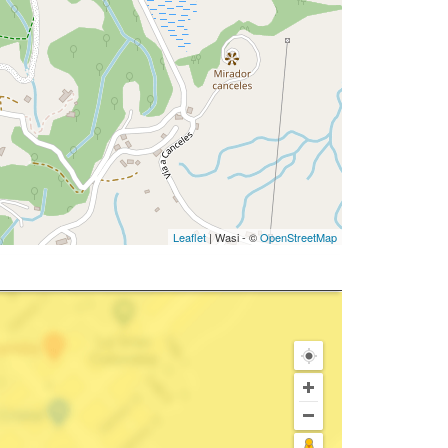
Leaflet
| Wasi - ©
OpenStreetMap