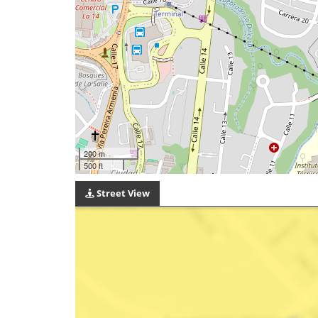
200 m
500 ft
Street View