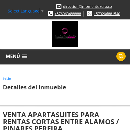
direccion@momentozero.co
Select Language
▼
+576063488888
+573206881540
MENÚ
Inicio
Detalles del inmueble
VENTA APARTASUITES PARA
RENTAS CORTAS ENTRE ALAMOS /
PINARES PEREIRA