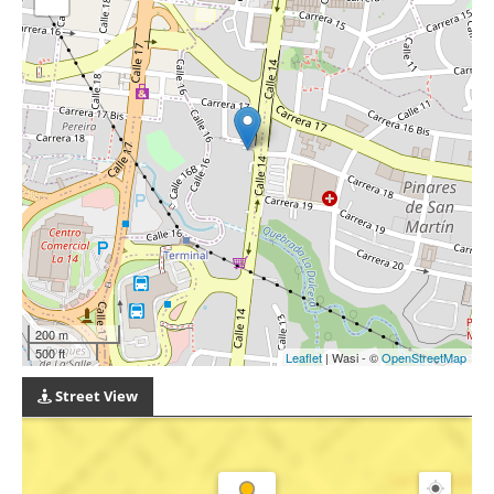
200 m
500 ft
Leaflet
| Wasi - ©
OpenStreetMap
Street View