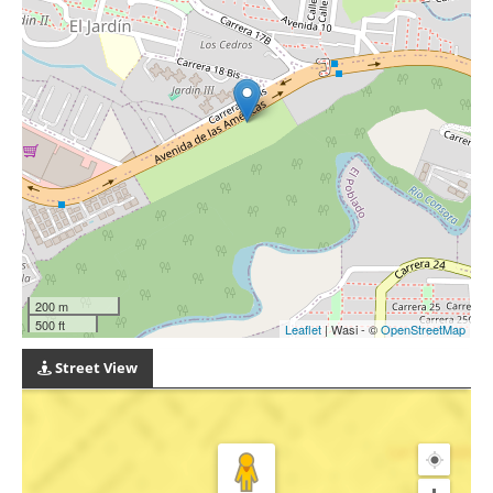
200 m
500 ft
Leaflet
| Wasi - ©
OpenStreetMap
Street View