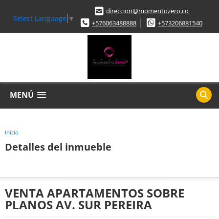
direccion@momentozero.co
Select Language
▼
+576063488888
+573206881540
MENÚ
Inicio
Detalles del inmueble
VENTA APARTAMENTOS SOBRE
PLANOS AV. SUR PEREIRA