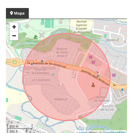
Mapa
+
−
200 m
500 ft
Leaflet
| Wasi - ©
OpenStreetMap