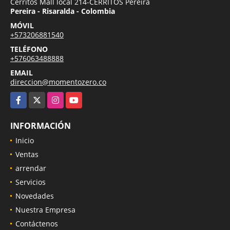
Cerritos Mall local 214-CERRITOS Pereira
Pereira - Risaralda - Colombia
MÓVIL
+573206881540
TELÉFONO
+576063488888
EMAIL
direccion@momentozero.co
Facebook
X
Instagram
YouTube
INFORMACIÓN
Inicio
Ventas
arrendar
Servicios
Novedades
Nuestra Empresa
Contáctenos