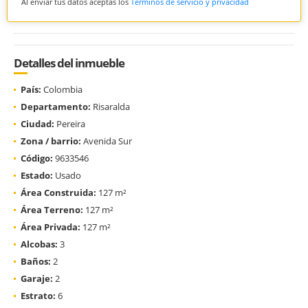
Al enviar tus datos aceptas los
Términos de servicio y privacidad
Detalles del inmueble
País:
Colombia
Departamento:
Risaralda
Ciudad:
Pereira
Zona / barrio:
Avenida Sur
Código:
9633546
Estado:
Usado
Área Construida:
127 m²
Área Terreno:
127 m²
Área Privada:
127 m²
Alcobas:
3
Baños:
2
Garaje:
2
Estrato:
6