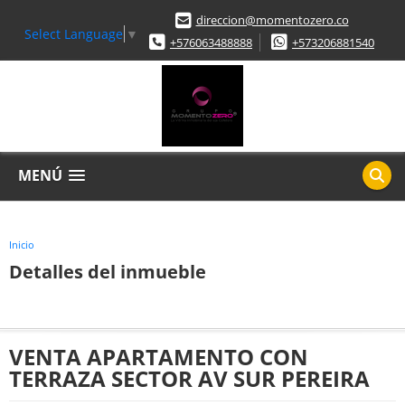
direccion@momentozero.co
Select Language
▼
+576063488888
+573206881540
MENÚ
Inicio
Detalles del inmueble
VENTA APARTAMENTO CON
TERRAZA SECTOR AV SUR PEREIRA