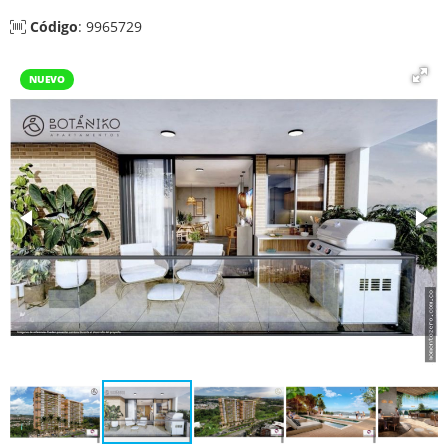
Código
: 9965729
NUEVO