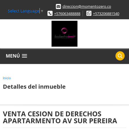
direccion@momentozero.co
Select Language
▼
+576063488888
+573206881540
MENÚ
Inicio
Detalles del inmueble
VENTA CESION DE DERECHOS
APARTARMENTO AV SUR PEREIRA