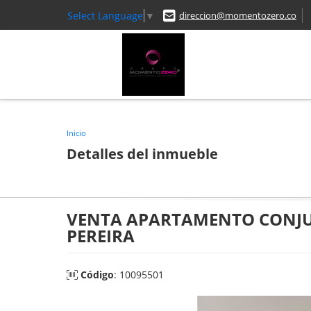
Select Language
▼
direccion@momentozero.co
Inicio
Detalles del inmueble
VENTA APARTAMENTO CONJUN
PEREIRA
Código
: 10095501