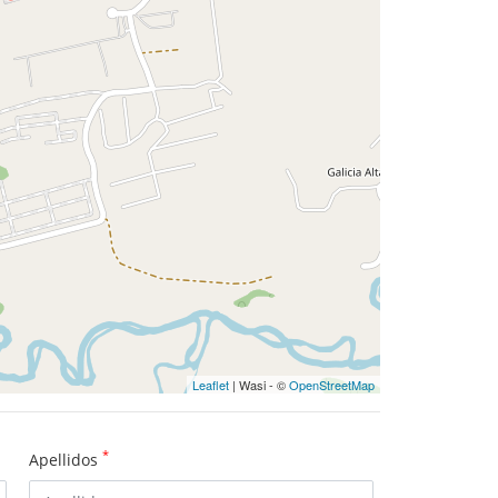
Leaflet
| Wasi - ©
OpenStreetMap
*
Apellidos