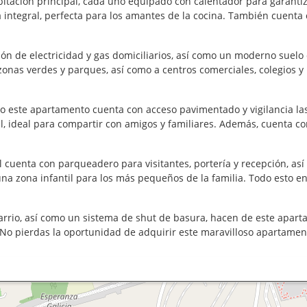
bitación principal, cada uno equipado con calentador para garant
 integral, perfecta para los amantes de la cocina. También cuenta
xión de electricidad y gas domiciliarios, así como un moderno suel
 zonas verdes y parques, así como a centros comerciales, colegios 
o este apartamento cuenta con acceso pavimentado y vigilancia las
l, ideal para compartir con amigos y familiares. Además, cuenta co
 cuenta con parqueadero para visitantes, portería y recepción, as
 una zona infantil para los más pequeños de la familia. Todo esto 
arrio, así como un sistema de shut de basura, hacen de este apar
No pierdas la oportunidad de adquirir este maravilloso apartament