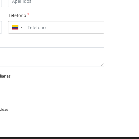
*
Teléfono
▼
iarias
acidad