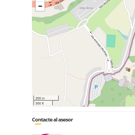
−
200 m
500 ft
Contacte al asesor