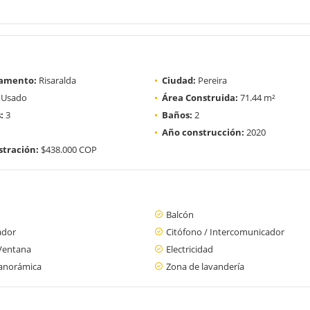
amento:
Risaralda
Ciudad:
Pereira
Usado
Área Construida:
71.44 m²
:
3
Baños:
2
Año construcción:
2020
tración:
$438.000 COP
Balcón
ador
Citófono / Intercomunicador
Ventana
Electricidad
panorámica
Zona de lavandería