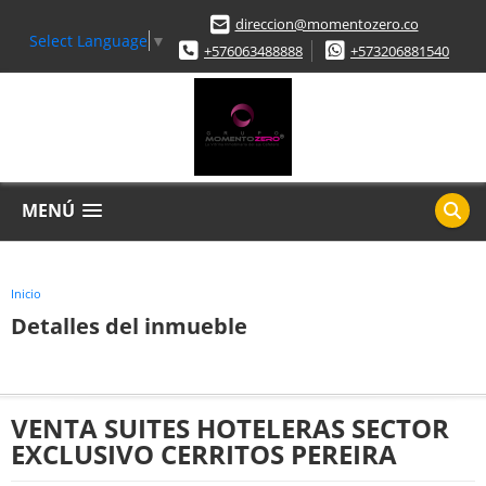
direccion@momentozero.co
Select Language
▼
+576063488888
+573206881540
MENÚ
Inicio
Detalles del inmueble
VENTA SUITES HOTELERAS SECTOR
EXCLUSIVO CERRITOS PEREIRA