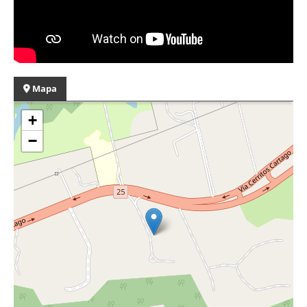
Mapa
+
−