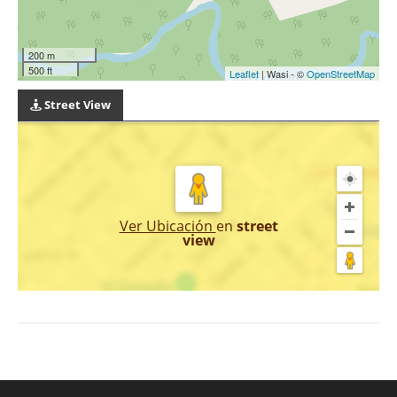
200 m
500 ft
Leaflet
| Wasi - ©
OpenStreetMap
Street View
Ver Ubicación
en
street
view