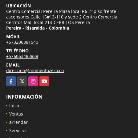
UBICACIÓN
Centro Comercial Pereira Plaza local R6 2º piso frente
ascensores Calle 15#13-110 y sede 2 Centro Comercial
Cerritos Mall local 214-CERRITOS Pereira
Pereira - Risaralda - Colombia
MÓVIL
+573206881540
TELÉFONO
+576063488888
EMAIL
direccion@momentozero.co
Facebook
X
Instagram
YouTube
INFORMACIÓN
Inicio
Ventas
arrendar
Servicios