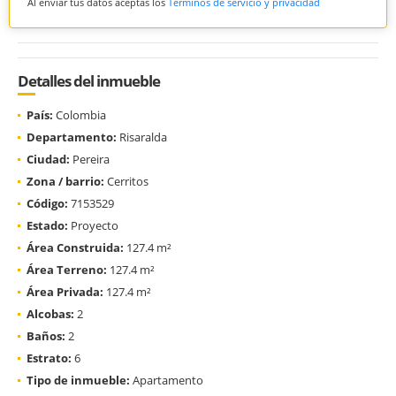
Al enviar tus datos aceptas los
Términos de servicio y privacidad
Detalles del inmueble
País:
Colombia
Departamento:
Risaralda
Ciudad:
Pereira
Zona / barrio:
Cerritos
Código:
7153529
Estado:
Proyecto
Área Construida:
127.4 m²
Área Terreno:
127.4 m²
Área Privada:
127.4 m²
Alcobas:
2
Baños:
2
Estrato:
6
Tipo de inmueble:
Apartamento