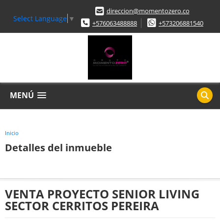
direccion@momentozero.co
Select Language
▼
+576063488888
+573206881540
MENÚ
Inicio
Detalles del inmueble
VENTA PROYECTO SENIOR LIVING
SECTOR CERRITOS PEREIRA