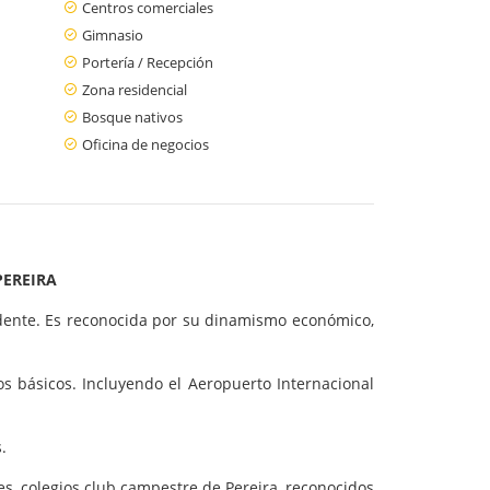
Centros comerciales
Gimnasio
Portería / Recepción
Zona residencial
Bosque nativos
Oficina de negocios
PEREIRA
idente. Es reconocida por su dinamismo económico,
s básicos. Incluyendo el Aeropuerto Internacional
s.
es, colegios club campestre de Pereira, reconocidos