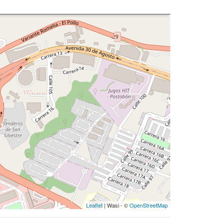
Leaflet
| Wasi - ©
OpenStreetMap