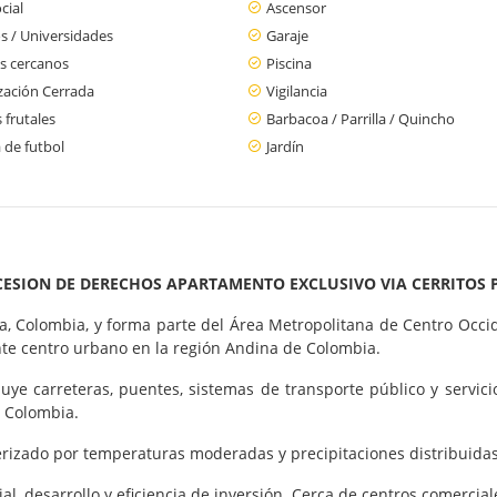
cial
Ascensor
s / Universidades
Garaje
s cercanos
Piscina
zación Cerrada
Vigilancia
 frutales
Barbacoa / Parrilla / Quincho
 de futbol
Jardín
CESION DE DERECHOS APARTAMENTO EXCLUSIVO VIA CERRITOS 
lda, Colombia, y forma parte del Área Metropolitana de Centro Occ
ante centro urbano en la región Andina de Colombia.
ye carreteras, puentes, sistemas de transporte público y servicio
e Colombia.
terizado por temperaturas moderadas y precipitaciones distribuida
l, desarrollo y eficiencia de inversión. Cerca de centros comercial