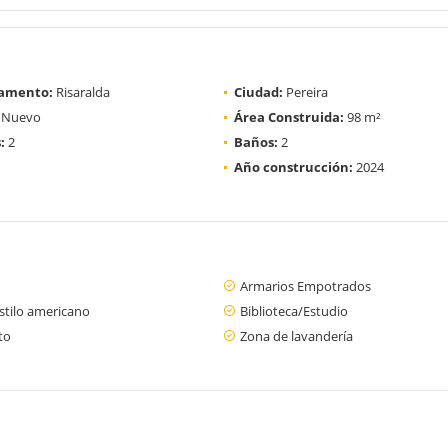
amento:
Risaralda
Ciudad:
Pereira
Nuevo
Área Construida:
98 m²
:
2
Baños:
2
Año construcción:
2024
Armarios Empotrados
stilo americano
Biblioteca/Estudio
to
Zona de lavandería