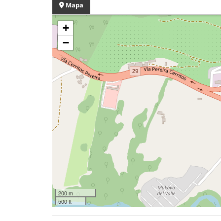
Mapa
+
−
200 m
500 ft