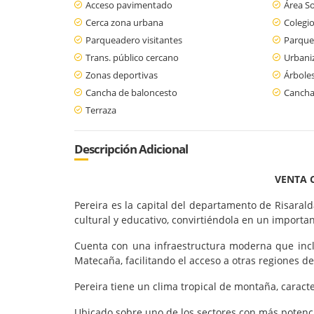
Acceso pavimentado
Área So
Cerca zona urbana
Colegio
Parqueadero visitantes
Parque
Trans. público cercano
Urbani
Zonas deportivas
Árboles
Cancha de baloncesto
Cancha
Terraza
Descripción Adicional
VENTA 
Pereira es la capital del departamento de Risara
cultural y educativo, convirtiéndola en un import
Cuenta con una infraestructura moderna que inclu
Matecaña, facilitando el acceso a otras regiones d
Pereira tiene un clima tropical de montaña, carac
Ubicado sobre uno de los sectores con más potencia