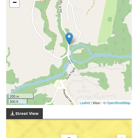
−
200 m
500 ft
Leaflet
| Wasi - ©
OpenStreetMap
Street View