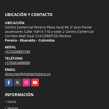
UBICACIÓN Y CONTACTO
UBICACIÓN
Centro Comercial Pereira Plaza local R6 2º piso frente
ascensores Calle 15#13-110 y sede 2 Centro Comercial
Cerritos Mall local 214-CERRITOS Pereira
Pereira - Risaralda - Colombia
MÓVIL
+573206881540
TELÉFONO
+576063488888
EMAIL
direccion@momentozero.co
Facebook
X
Instagram
YouTube
INFORMACIÓN
Inicio
Ventas