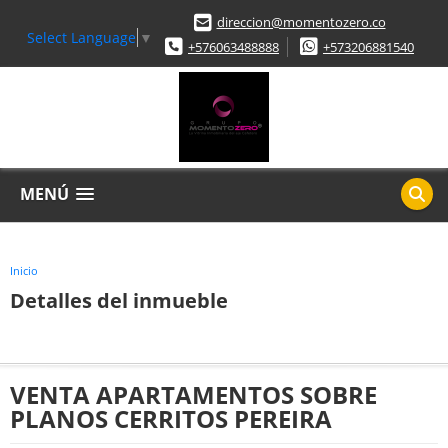
direccion@momentozero.co
Select Language
▼
+576063488888
+573206881540
MENÚ
Inicio
Detalles del inmueble
VENTA APARTAMENTOS SOBRE
PLANOS CERRITOS PEREIRA