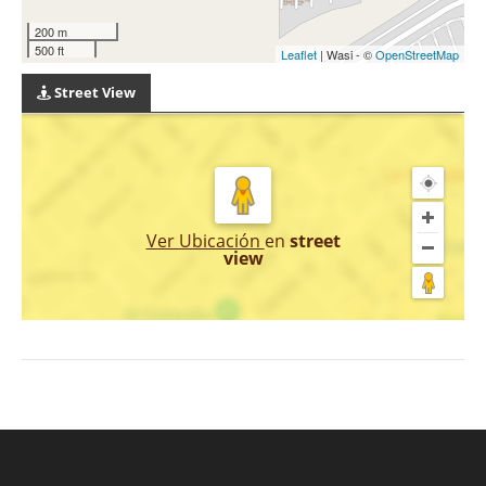
200 m
500 ft
Leaflet
| Wasi - ©
OpenStreetMap
Street View
Ver Ubicación
en
street
view