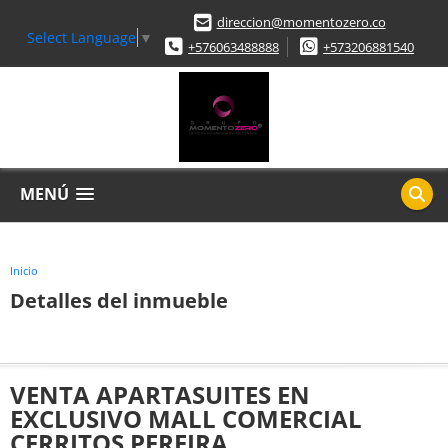
direccion@momentozero.co
Select Language
▼
+576063488888
+573206881540
MENÚ
Inicio
Detalles del inmueble
VENTA APARTASUITES EN
EXCLUSIVO MALL COMERCIAL
CERRITOS PEREIRA