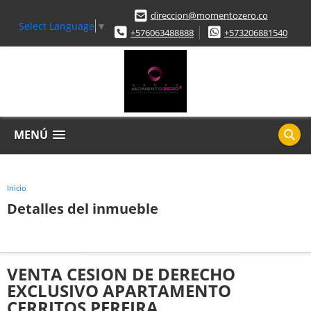
direccion@momentozero.co
Select Language
▼
+576063488888
+573206881540
MENÚ
Inicio
Detalles del inmueble
VENTA CESION DE DERECHO
EXCLUSIVO APARTAMENTO
CERRITOS PEREIRA