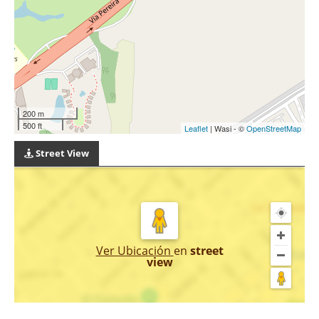
200 m
500 ft
Leaflet
| Wasi - ©
OpenStreetMap
Street View
Ver Ubicación
en
street
view