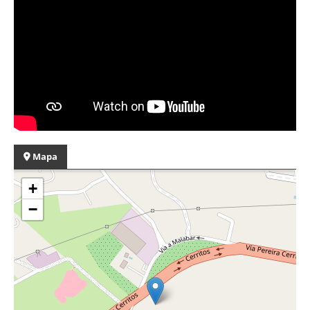
Mapa
+
−