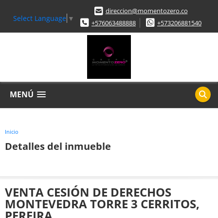
direccion@momentozero.co
Select Language
▼
+576063488888
+573206881540
MENÚ
Inicio
Detalles del inmueble
VENTA CESIÓN DE DERECHOS
MONTEVEDRA TORRE 3 CERRITOS,
PEREIRA