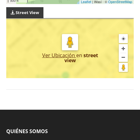
500 ft
Leaflet
| Wasi - ©
OpenStreetMap
Street View
Ver Ubicación
en
street
view
QUIÉNES SOMOS