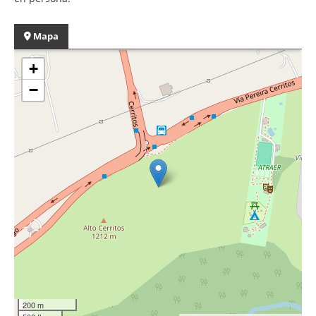
Mapa
+
−
200 m