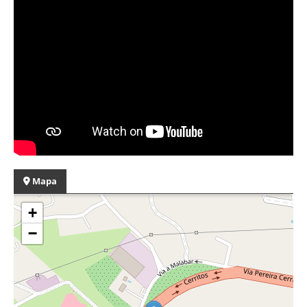
Mapa
+
−