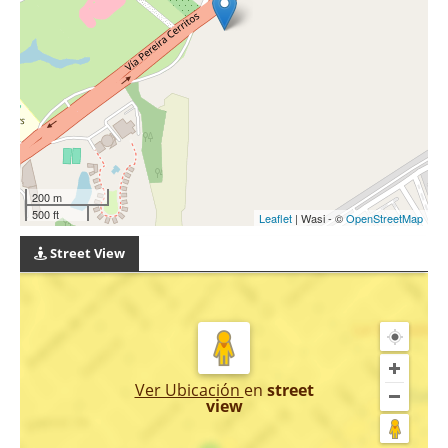
200 m
500 ft
Leaflet
| Wasi - ©
OpenStreetMap
Street View
Ver Ubicación
en
street
view