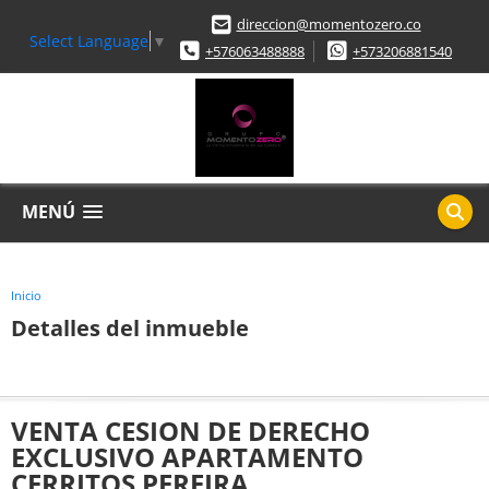
direccion@momentozero.co
Select Language
▼
+576063488888
+573206881540
MENÚ
Inicio
Detalles del inmueble
VENTA CESION DE DERECHO
EXCLUSIVO APARTAMENTO
CERRITOS PEREIRA