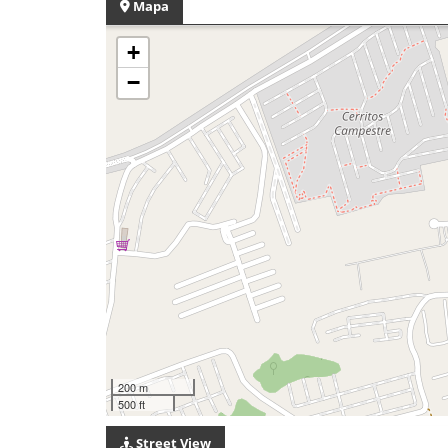
Mapa
+
−
200 m
500 ft
Street View