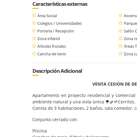
Características externas
Área Social
Ascens
Colegios / Universidades
Parque
Portería / Recepción
Salón 
Zona infantil
Zona re
Árboles frutales
Áreas T
Cancha de tenis
Zona c
Descripción Adicional
VENTA CESION DE D
Apartamento en proyecto residencial y comercial e
ambiente natural y una vista única 🌳🌿🌱Cerritos.
Consta de 3 habitaciones, 2 baños, sala comedor, co
Conjunto cerrado con:
Piscina