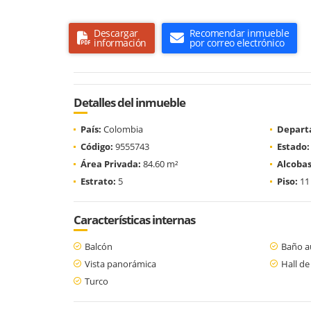
Descargar
Recomendar inmueble
información
por correo electrónico
Detalles del inmueble
País:
Colombia
Depart
Código:
9555743
Estado:
Área Privada:
84.60 m²
Alcobas
Estrato:
5
Piso:
11
Características internas
Balcón
Baño au
Vista panorámica
Hall de
Turco