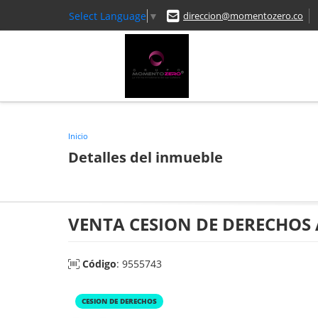
Select Language
▼
direccion@momentozero.co
Inicio
Detalles del inmueble
VENTA CESION DE DERECHOS
Código
: 9555743
CESION DE DERECHOS