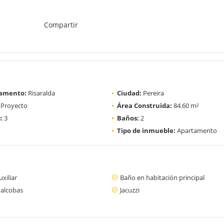
Compartir
amento:
Risaralda
Ciudad:
Pereira
Proyecto
Área Construida:
84.60 m²
:
3
Baños:
2
Tipo de inmueble:
Apartamento
xiliar
Baño en habitación principal
 alcobas
Jacuzzi