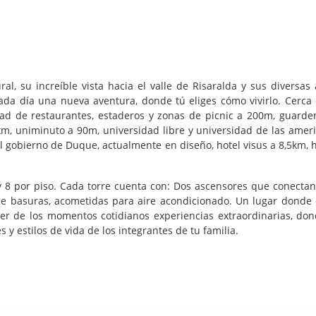
l, su increíble vista hacia el valle de Risaralda y sus diversa
cada día una nueva aventura, donde tú eliges cómo vivirlo. Cerca
edad de restaurantes, estaderos y zonas de picnic a 200m, guard
1km, uniminuto a 90m, universidad libre y universidad de las amer
el gobierno de Duque, actualmente en diseño, hotel visus a 8,5km, h
y 8 por piso. Cada torre cuenta con: Dos ascensores que conectan
de basuras, acometidas para aire acondicionado. Un lugar donde e
hacer de los momentos cotidianos experiencias extraordinarias, 
y estilos de vida de los integrantes de tu familia.