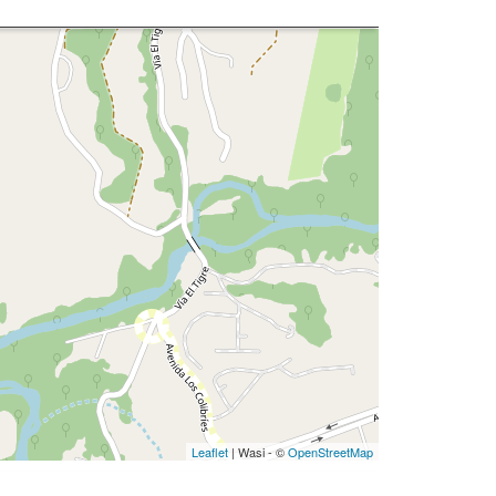
Leaflet
| Wasi - ©
OpenStreetMap