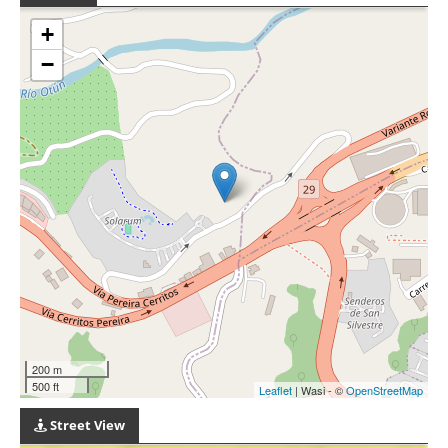
+
−
200 m
500 ft
Leaflet
| Wasi - ©
OpenStreetMap
Street View