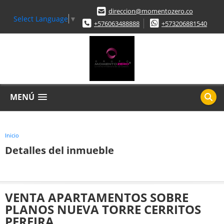
direccion@momentozero.co
Select Language
▼
+576063488888
+573206881540
MENÚ
Inicio
Detalles del inmueble
VENTA APARTAMENTOS SOBRE
PLANOS NUEVA TORRE CERRITOS
PEREIRA