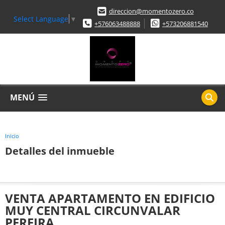
direccion@momentozero.co
Select Language
▼
+576063488888
+573206881540
MENÚ
Inicio
Detalles del inmueble
VENTA APARTAMENTO EN EDIFICIO
MUY CENTRAL CIRCUNVALAR
PEREIRA