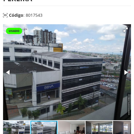
Código
: 8017543
USADO