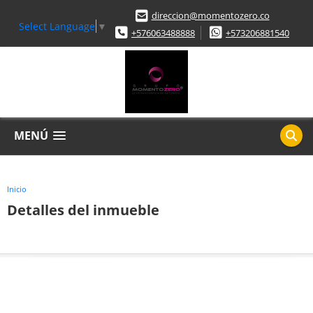
direccion@momentozero.co
Select Language
▼
+576063488888
+573206881540
MENÚ
Inicio
Detalles del inmueble