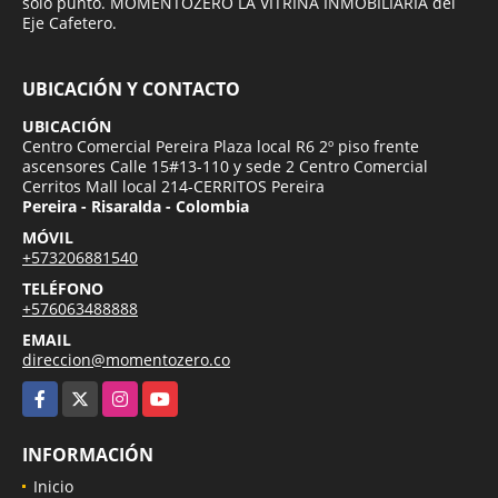
solo punto. MOMENTOZERO LA VITRINA INMOBILIARIA del
Eje Cafetero.
UBICACIÓN Y CONTACTO
UBICACIÓN
Centro Comercial Pereira Plaza local R6 2º piso frente
ascensores Calle 15#13-110 y sede 2 Centro Comercial
Cerritos Mall local 214-CERRITOS Pereira
Pereira - Risaralda - Colombia
MÓVIL
+573206881540
TELÉFONO
+576063488888
EMAIL
direccion@momentozero.co
Facebook
X
Instagram
YouTube
INFORMACIÓN