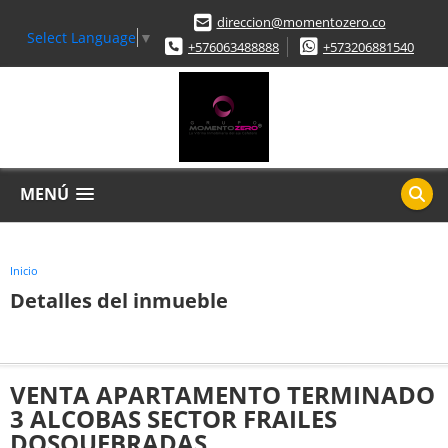
direccion@momentozero.co
Select Language
▼
+576063488888
+573206881540
MENÚ
Inicio
Detalles del inmueble
VENTA APARTAMENTO TERMINADO
3 ALCOBAS SECTOR FRAILES
DOSQUEBRADAS