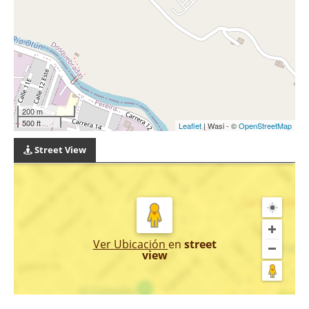
200 m
500 ft
Leaflet
| Wasi - ©
OpenStreetMap
Street View
Ver Ubicación
en
street
view