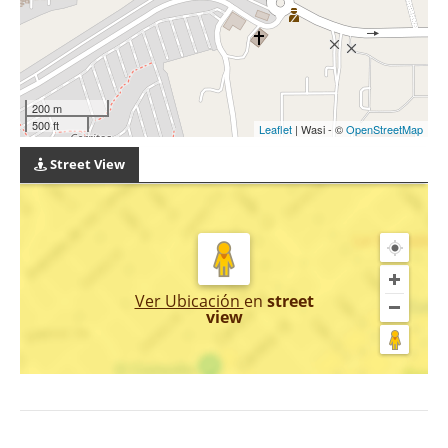
200 m
500 ft
Leaflet
| Wasi - ©
OpenStreetMap
Street View
Ver Ubicación
en
street
view