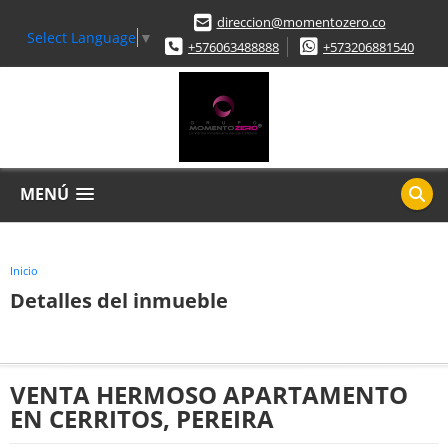
direccion@momentozero.co
Select Language
▼
+576063488888
+573206881540
MENÚ
Inicio
Detalles del inmueble
VENTA HERMOSO APARTAMENTO
EN CERRITOS, PEREIRA