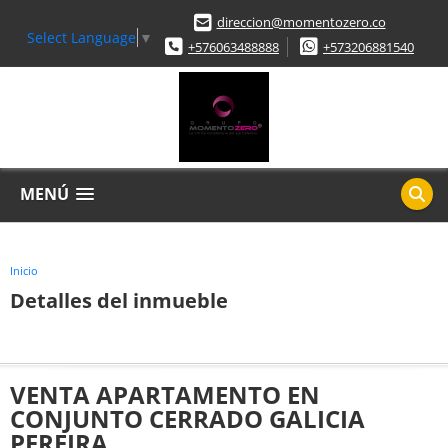
direccion@momentozero.co
Select Language
▼
+576063488888
+573206881540
MENÚ
Inicio
Detalles del inmueble
VENTA APARTAMENTO EN
CONJUNTO CERRADO GALICIA
PEREIRA