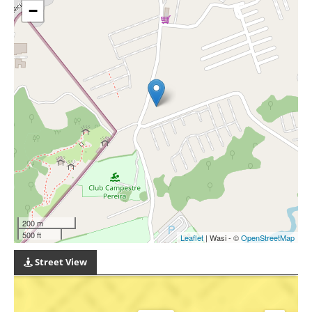
−
200 m
500 ft
Leaflet
| Wasi - ©
OpenStreetMap
Street View