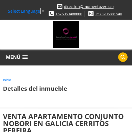
direccion@momentozero.co
Select Language
▼
+576063488888
+573206881540
MENÚ
Inicio
Detalles del inmueble
VENTA APARTAMENTO CONJUNTO
NOBORI EN GALICIA CERRITOS
PEREIRA