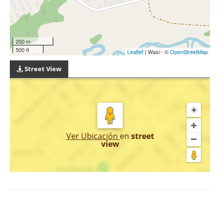
200 m
500 ft
Leaflet
| Wasi - ©
OpenStreetMap
Street View
Ver Ubicación
en
street
view