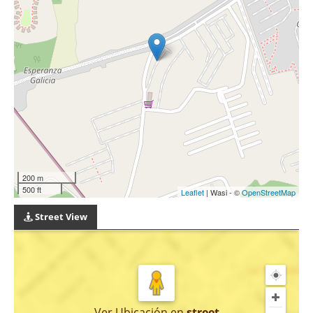
200 m
500 ft
Leaflet
| Wasi - ©
OpenStreetMap
Street View
Ver Ubicación
en
street