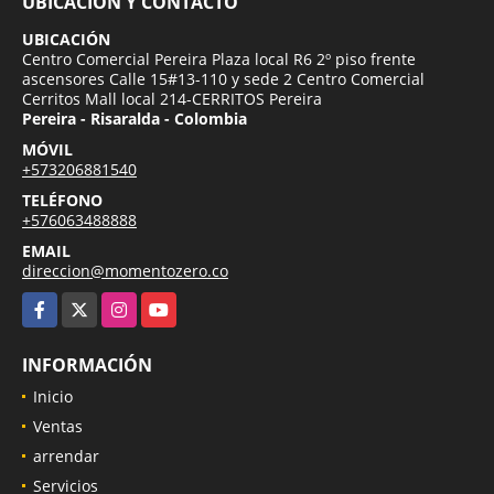
UBICACIÓN Y CONTACTO
UBICACIÓN
Centro Comercial Pereira Plaza local R6 2º piso frente
ascensores Calle 15#13-110 y sede 2 Centro Comercial
Cerritos Mall local 214-CERRITOS Pereira
Pereira - Risaralda - Colombia
MÓVIL
+573206881540
TELÉFONO
+576063488888
EMAIL
direccion@momentozero.co
Facebook
X
Instagram
YouTube
INFORMACIÓN
Inicio
Ventas
arrendar
Servicios