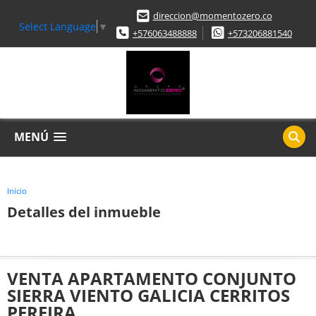
direccion@momentozero.co
Select Language
▼
+576063488888
+573206881540
MENÚ
Inicio
Detalles del inmueble
VENTA APARTAMENTO CONJUNTO
SIERRA VIENTO GALICIA CERRITOS
PEREIRA