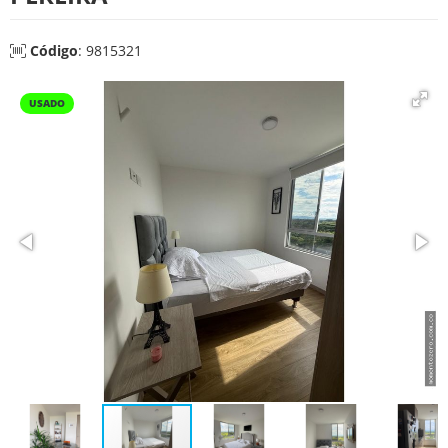
Código
: 9815321
USADO