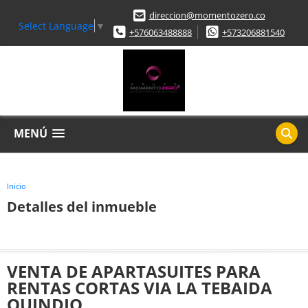
direccion@momentozero.co
Select Language
▼
+576063488888
+573206881540
MENÚ
Inicio
Detalles del inmueble
VENTA DE APARTASUITES PARA
RENTAS CORTAS VIA LA TEBAIDA
QUINDIO