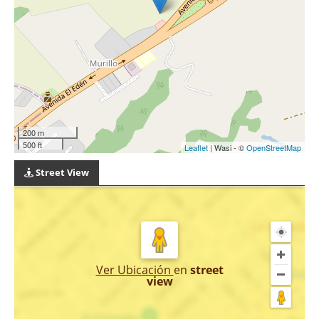
200 m
500 ft
Leaflet
| Wasi - ©
OpenStreetMap
Street View
Ver Ubicación
en
street
view