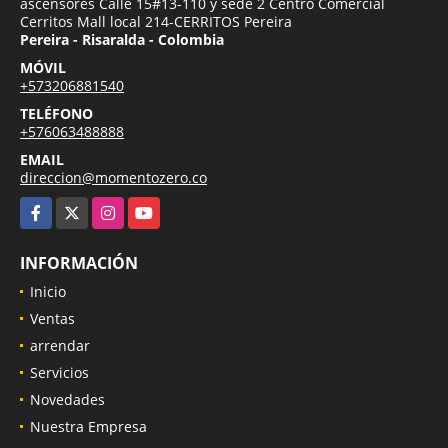
ascensores Calle 15#13-110 y sede 2 Centro Comercial
Cerritos Mall local 214-CERRITOS Pereira
Pereira - Risaralda - Colombia
MÓVIL
+573206881540
TELÉFONO
+576063488888
EMAIL
direccion@momentozero.co
Facebook
X
Instagram
YouTube
INFORMACIÓN
Inicio
Ventas
arrendar
Servicios
Novedades
Nuestra Empresa