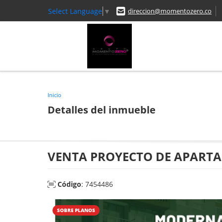
Select Language
▼
direccion@momentozero.co
Inicio
Detalles del inmueble
VENTA PROYECTO DE APART
Código
: 7454486
SOBRE PLANOS