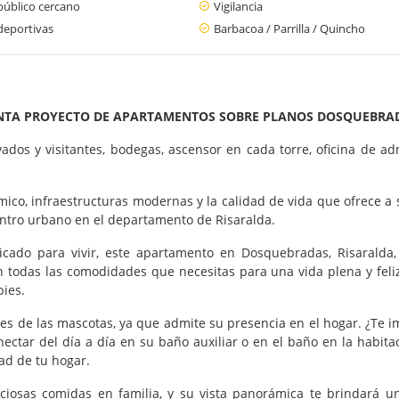
público cercano
Vigilancia
deportivas
Barbacoa / Parrilla / Quincho
NTA PROYECTO DE APARTAMENTOS SOBRE PLANOS DOSQUEBRA
ados y visitantes, bodegas, ascensor en cada torre, oficina de ad
co, infraestructuras modernas y la calidad de vida que ofrece a s
entro urbano en el departamento de Risaralda.
ado para vivir, este apartamento en Dosquebradas, Risaralda,
 todas las comodidades que necesitas para una vida plena y feli
bies.
s de las mascotas, ya que admite su presencia en el hogar. ¿Te im
tar del día a día en su baño auxiliar o en el baño en la habitac
ad de tu hogar.
iciosas comidas en familia, y su vista panorámica te brindará 