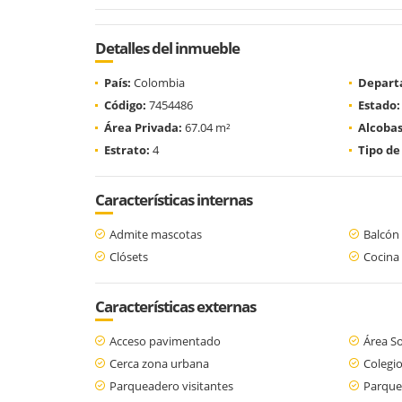
Detalles del inmueble
País:
Colombia
Depart
Código:
7454486
Estado:
Área Privada:
67.04 m²
Alcobas
Estrato:
4
Tipo de
Características internas
Admite mascotas
Balcón
Clósets
Cocina 
Características externas
Acceso pavimentado
Área So
Cerca zona urbana
Colegio
Parqueadero visitantes
Parque