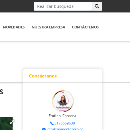
NOVEDADES
NUESTRA EMPRESA
CONTÁCTENOS
Contáctanos
S
Emiliani Cardona
3176669638
info@momentozero.co