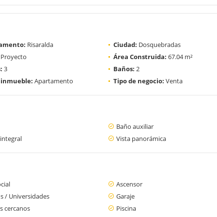
amento:
Risaralda
Ciudad:
Dosquebradas
Proyecto
Área Construida:
67.04 m²
:
3
Baños:
2
 inmueble:
Apartamento
Tipo de negocio:
Venta
Baño auxiliar
integral
Vista panorámica
cial
Ascensor
s / Universidades
Garaje
s cercanos
Piscina