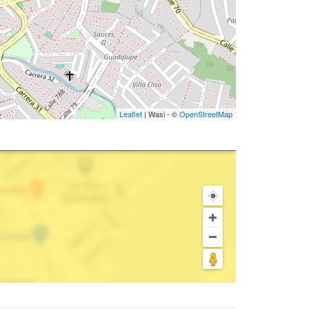
Leaflet
| Wasi - ©
OpenStreetMap