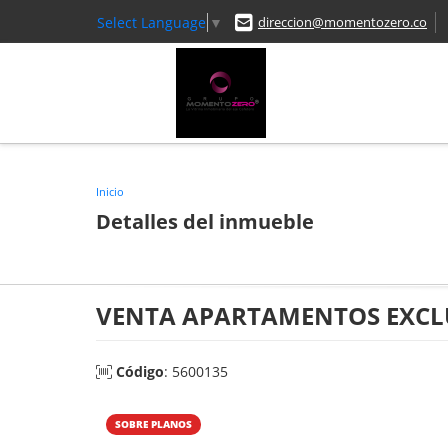
Select Language
▼
direccion@momentozero.co
Inicio
Detalles del inmueble
VENTA APARTAMENTOS EXCLU
Código
: 5600135
SOBRE PLANOS