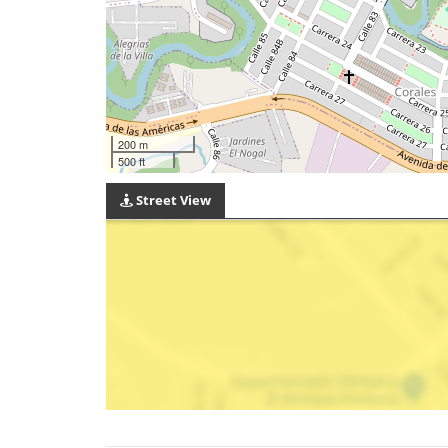
200 m
500 ft
Street View