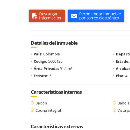
Descargar
Recomendar inmueble
información
por correo electrónico
Detalles del inmueble
País:
Colombia
Depart
Código:
5600135
Estado:
Área Privada:
91.1 m²
Alcobas
Estrato:
5
Piso:
4
Características internas
Balcón
Baño au
Cocina integral
Vista 
Características externas