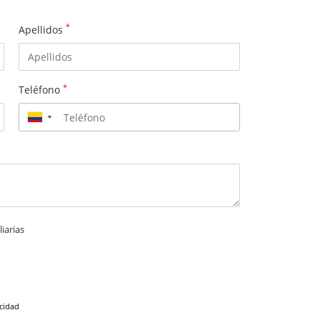
*
Apellidos
*
Teléfono
▼
iarias
acidad