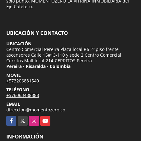
solo punto. MOMENTOZERO LA VITRINA INMOBILIARIA del
Eje Cafetero.
UBICACIÓN Y CONTACTO
UBICACIÓN
Centro Comercial Pereira Plaza local R6 2º piso frente
ascensores Calle 15#13-110 y sede 2 Centro Comercial
Cerritos Mall local 214-CERRITOS Pereira
Pereira - Risaralda - Colombia
MÓVIL
+573206881540
TELÉFONO
+576063488888
EMAIL
direccion@momentozero.co
Facebook
X
Instagram
YouTube
INFORMACIÓN