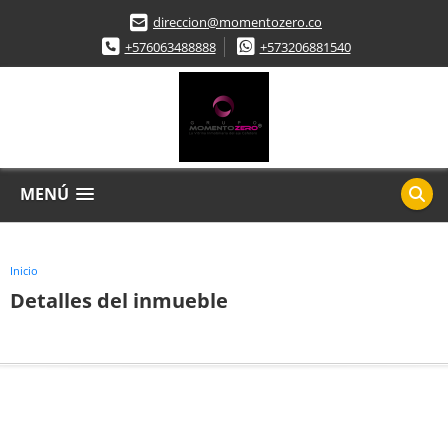
direccion@momentozero.co
+576063488888
+573206881540
MENÚ
Inicio
Detalles del inmueble