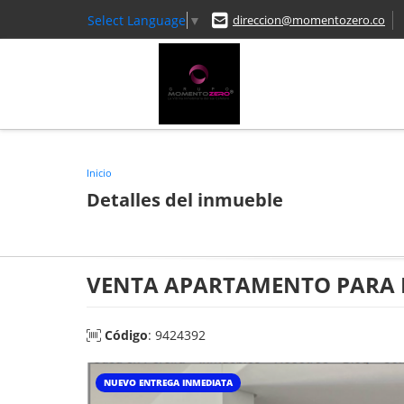
Select Language
▼
direccion@momentozero.co
Inicio
Detalles del inmueble
VENTA APARTAMENTO PARA 
Código
: 9424392
NUEVO ENTREGA INMEDIATA