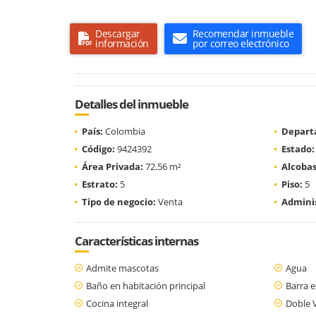
Descargar
Recomendar inmueble
información
por correo electrónico
Detalles del inmueble
País:
Colombia
Depart
Código:
9424392
Estado:
Área Privada:
72.56 m²
Alcobas
Estrato:
5
Piso:
5
Tipo de negocio:
Venta
Adminis
Características internas
Admite mascotas
Agua
Baño en habitación principal
Barra e
Cocina integral
Doble 