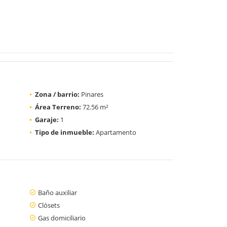
Zona / barrio:
Pinares
Área Terreno:
72.56 m²
Garaje:
1
Tipo de inmueble:
Apartamento
Baño auxiliar
Clósets
Gas domiciliario