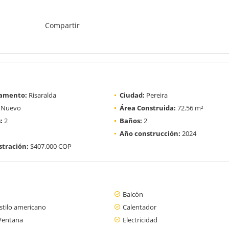
Compartir
amento:
Risaralda
Ciudad:
Pereira
Nuevo
Área Construida:
72.56 m²
:
2
Baños:
2
Año construcción:
2024
tración:
$407.000 COP
Balcón
stilo americano
Calentador
Ventana
Electricidad