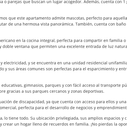
eña o parejas que buscan un lugar acogedor. Además, cuenta con 1 
namos que este apartamento admite mascotas, perfecto para aquel
rutar de una hermosa vista panorámica. También, cuenta con baño a
ricano en la cocina integral, perfecta para compartir en familia 
 y doble ventana que permiten una excelente entrada de luz natur
y electricidad, y se encuentra en una unidad residencial unifamili
o y sus áreas comunes son perfectas para el esparcimiento y entre
 educativas, gimnasios, parques y con fácil acceso al transporte pú
libre gracias a sus parques cercanos y zonas deportivas.
ción de discapacidad, ya que cuenta con acceso para ellos y una ub
omercial, perfecta para el desarrollo de negocios y emprendimient
, lo tiene todo. Su ubicación privilegiada, sus amplios espacios y 
r y crear un hogar lleno de recuerdos en familia. ¡No pierdas la op