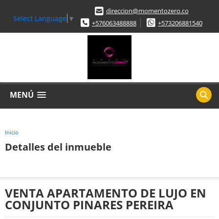
direccion@momentozero.co
Select Language
▼
+576063488888
+573206881540
MENÚ
Inicio
Detalles del inmueble
VENTA APARTAMENTO DE LUJO EN
CONJUNTO PINARES PEREIRA