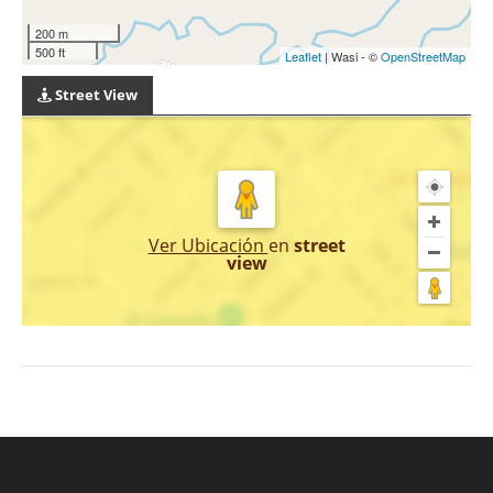
200 m
500 ft
Leaflet
| Wasi - ©
OpenStreetMap
Street View
Ver Ubicación
en
street
view