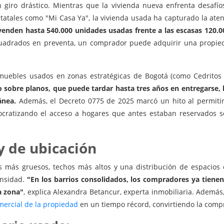
giro drástico. Mientras que la vivienda nueva enfrenta desafí
estatales como "Mi Casa Ya", la vivienda usada ha capturado la a
venden hasta 540.000 unidades usadas frente a las escasas 120.
adrados en preventa, un comprador puede adquirir una propieda
inmuebles usados en zonas estratégicas de Bogotá (como Cedritos
o sobre planos, que puede tardar hasta tres años en entregarse,
ánea.
Además, el Decreto 0775 de 2025 marcó un hito al permiti
cratizando el acceso a hogares que antes estaban reservados so
y de ubicación
más gruesos, techos más altos y una distribución de espacios q
ensidad.
"En los barrios consolidados, los compradores ya tienen
a zona"
, explica Alexandra Betancur, experta inmobiliaria. Además
omercial de la propiedad
en un tiempo récord, convirtiendo la compr