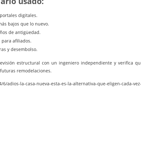
ario usado:
ortales digitales.
ás bajos que lo nuevo.
años de antigüedad.
para afiliados.
uras y desembolso.
revisión estructural con un ingeniero independiente y verifica 
o futuras remodelaciones.
4/6/adios-la-casa-nueva-esta-es-la-alternativa-que-eligen-cada-v