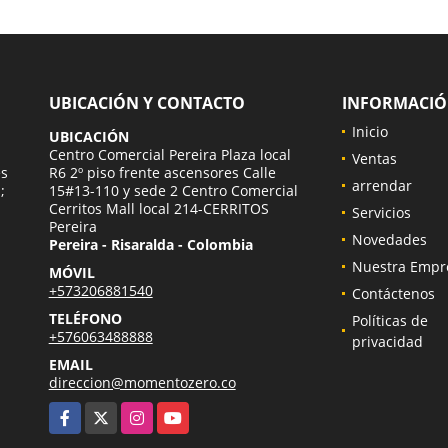
UBICACIÓN Y CONTACTO
INFORMACI
Inicio
UBICACIÓN
a
Centro Comercial Pereira Plaza local
Ventas
es
R6 2º piso frente ascensores Calle
arrendar
;
15#13-110 y sede 2 Centro Comercial
Cerritos Mall local 214-CERRITOS
Servicios
Pereira
Novedades
Pereira - Risaralda - Colombia
Nuestra Empr
MÓVIL
+573206881540
Contáctenos
TELÉFONO
Políticas de
+576063488888
privacidad
EMAIL
direccion@momentozero.co
Facebook
X
Instagram
YouTube