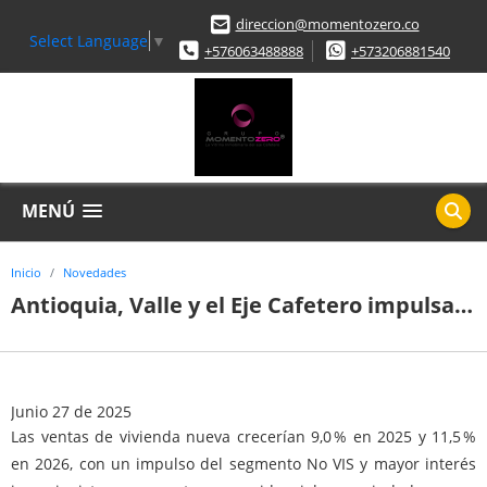
direccion@momentozero.co
Select Language
▼
+576063488888
+573206881540
MENÚ
Inicio
Novedades
Antioquia, Valle y el Eje Cafetero impulsan el dinamismo de la construcción en Colombia
Junio 27 de 2025
Las ventas de vivienda nueva crecerían 9,0 % en 2025 y 11,5 %
en 2026, con un impulso del segmento No VIS y mayor interés