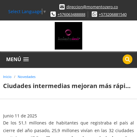
direccion@momentozero.co
Select Language
▼
+576063488888
+573206881540
MENÚ
Inicio
Novedades
Ciudades intermedias mejoran más rápido que las principales, pese a que tienen ingresos más bajos
Junio 11 de 2025
De los 51,1 millones de habitantes que registraba el país al
cierre del año pasado, 25,9 millones vivían en las 32 ciudades