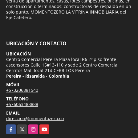
Venta de apartamentos, casas, lotes campestres, oficinas, en
construcción o terminados; constructoras de respaldo en un
solo punto. MOMENTOZERO LA VITRINA INMOBILIARIA del
Eje Cafetero.
UBICACIÓN Y CONTACTO
UBICACIÓN
Centro Comercial Pereira Plaza local R6 2º piso frente
ascensores Calle 15#13-110 y sede 2 Centro Comercial
Cerritos Mall local 214-CERRITOS Pereira
Pereira - Risaralda - Colombia
MÓVIL
+573206881540
TELÉFONO
+576063488888
EMAIL
direccion@momentozero.co
Facebook
X
Instagram
YouTube