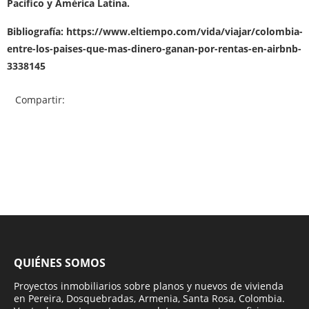
Pacífico y América Latina.
Bibliografía: https://www.eltiempo.com/vida/viajar/colombia-
entre-los-paises-que-mas-dinero-ganan-por-rentas-en-airbnb-
3338145
Compartir:
QUIÉNES SOMOS
Proyectos inmobiliarios sobre planos y nuevos de vivienda
en Pereira, Dosquebradas, Armenia, Santa Rosa, Colombia.