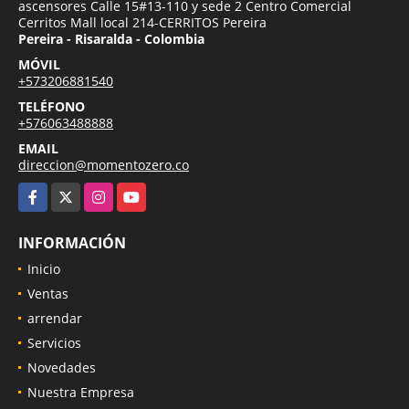
ascensores Calle 15#13-110 y sede 2 Centro Comercial
Cerritos Mall local 214-CERRITOS Pereira
Pereira - Risaralda - Colombia
MÓVIL
+573206881540
TELÉFONO
+576063488888
EMAIL
direccion@momentozero.co
Facebook
X
Instagram
YouTube
INFORMACIÓN
Inicio
Ventas
arrendar
Servicios
Novedades
Nuestra Empresa