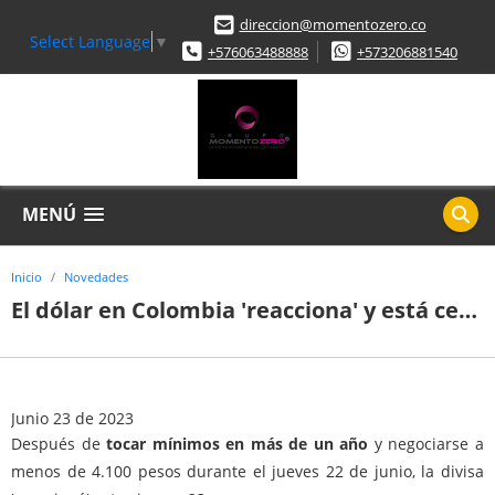
direccion@momentozero.co
Select Language
▼
+576063488888
+573206881540
MENÚ
Inicio
Novedades
El dólar en Colombia 'reacciona' y está cerrando la semana al alza
Junio 23 de 2023
Después de
tocar mínimos en más de un año
y negociarse a
menos de 4.100 pesos durante el jueves 22 de junio, la divisa