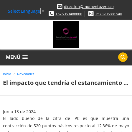
direccion@momentozero.co
Select Language
▼
+576063488888
+573206881540
MENÚ
Inicio
Novedades
El impacto que tendría el estancamiento de la inflación en la bajada de tasas
Junio 13 de 2024
El lado bueno de la cifra de IPC es que muestra una
contracción de 520 puntos básicos respecto al 12,36% de mayo