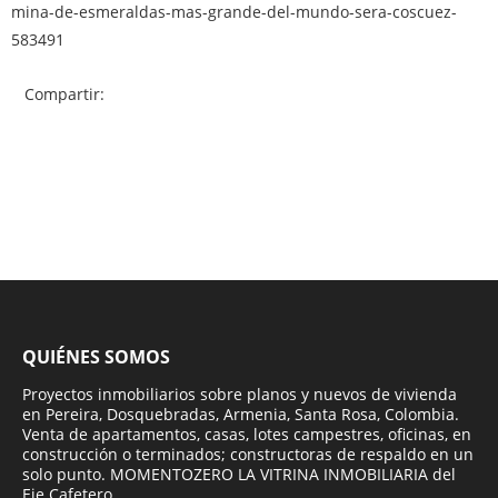
mina-de-esmeraldas-mas-grande-del-mundo-sera-coscuez-
583491
Compartir:
QUIÉNES SOMOS
Proyectos inmobiliarios sobre planos y nuevos de vivienda
en Pereira, Dosquebradas, Armenia, Santa Rosa, Colombia.
Venta de apartamentos, casas, lotes campestres, oficinas, en
construcción o terminados; constructoras de respaldo en un
solo punto. MOMENTOZERO LA VITRINA INMOBILIARIA del
Eje Cafetero.