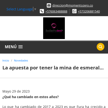
direccion@momentozero.co
Select Language
▼
+576063488888
+573206881540
MENÚ
Inicio
Novedades
La apuesta por tener la mina de esmeraldas más grande del mundo
Mayo 29 de 2023
¿Qué ha cambiado en estos años?
Lo que ha cambiado de 2017 a 2023 es que Fura ha crecido a