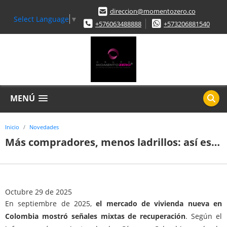
direccion@momentozero.co
Select Language
▼
+576063488888
+573206881540
MENÚ
Inicio
Novedades
Más compradores, menos ladrillos: así está el mercado de vivienda en 2025
Octubre 29 de 2025
En septiembre de 2025,
el mercado de vivienda nueva en
Colombia mostró señales mixtas de recuperación
. Según el