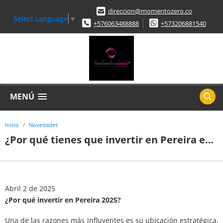
direccion@momentozero.co
Select Language
▼
+576063488888
+573206881540
MENÚ
Inicio
Novedades
¿Por qué tienes que invertir en Pereira este 2025?
Abril 2 de 2025
¿Por qué invertir en Pereira 2025?
Una de las razones más influyentes es su ubicación estratégica,