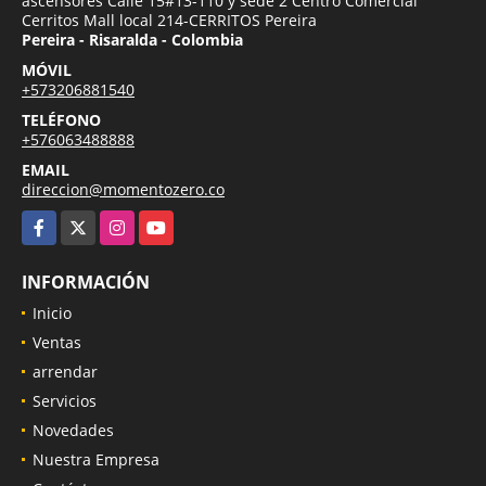
ascensores Calle 15#13-110 y sede 2 Centro Comercial
Cerritos Mall local 214-CERRITOS Pereira
Pereira - Risaralda - Colombia
MÓVIL
+573206881540
TELÉFONO
+576063488888
EMAIL
direccion@momentozero.co
Facebook
X
Instagram
YouTube
INFORMACIÓN
Inicio
Ventas
arrendar
Servicios
Novedades
Nuestra Empresa